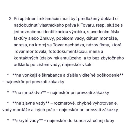
Pri uplatnení reklamácie musí byť predložený doklad o
nadobudnutí vlastníckeho práva k Tovaru, resp. službe s
jednoznačnou identifikáciou výrobku, s uvedením čísla
faktúry alebo Zmluvy, popisom vady, dátum montáže,
adresa, na ktorej sa Tovar nachádza, názov firmy, ktorá
Tovar montovala, fotodokumentáciou, mena a
kontaktných údajov reklamujúceho, a to bez zbytočného
odkladu po zistení vady, najneskôr však:
* **na vonkajšie škrabance a ďalšie viditeľné poškodenie**
– najneskôr pri prevzatí zákazky
* **na množstvo** – najneskôr pri prevzatí zákazky
* **na zjavné vady** – rozmerové, chybné vyhotovenie,
vady montáže a iných prác – najneskôr pri prevzatí zákazky
* **skryté vady** – najneskôr do konca záručnej doby