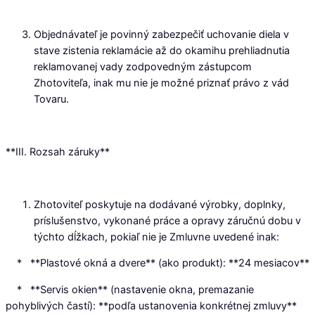
Objednávateľ je povinný zabezpečiť uchovanie diela v
stave zistenia reklamácie až do okamihu prehliadnutia
reklamovanej vady zodpovedným zástupcom
Zhotoviteľa, inak mu nie je možné priznať právo z vád
Tovaru.
**III. Rozsah záruky**
Zhotoviteľ poskytuje na dodávané výrobky, doplnky,
príslušenstvo, vykonané práce a opravy záručnú dobu v
týchto dĺžkach, pokiaľ nie je Zmluvne uvedené inak:
* **Plastové okná a dvere** (ako produkt): **24 mesiacov**
* **Servis okien** (nastavenie okna, premazanie
pohyblivých častí): **podľa ustanovenia konkrétnej zmluvy**