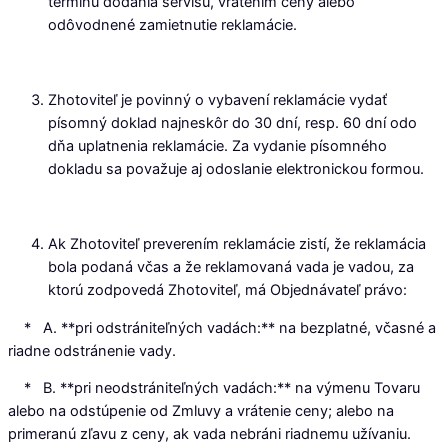
termínu dodania servisu, vrátením ceny alebo
odôvodnené zamietnutie reklamácie.
Zhotoviteľ je povinný o vybavení reklamácie vydať
písomný doklad najneskôr do 30 dní, resp. 60 dní odo
dňa uplatnenia reklamácie. Za vydanie písomného
dokladu sa považuje aj odoslanie elektronickou formou.
Ak Zhotoviteľ preverením reklamácie zistí, že reklamácia
bola podaná včas a že reklamovaná vada je vadou, za
ktorú zodpovedá Zhotoviteľ, má Objednávateľ právo:
* A. **pri odstrániteľných vadách:** na bezplatné, včasné a
riadne odstránenie vady.
* B. **pri neodstrániteľných vadách:** na výmenu Tovaru
alebo na odstúpenie od Zmluvy a vrátenie ceny; alebo na
primeranú zľavu z ceny, ak vada nebráni riadnemu užívaniu.