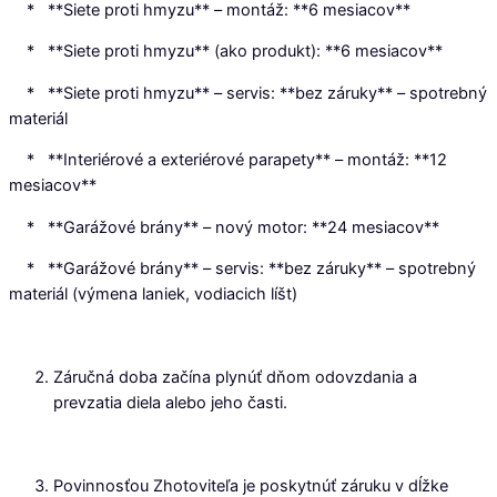
* **Siete proti hmyzu** – montáž: **6 mesiacov**
* **Siete proti hmyzu** (ako produkt): **6 mesiacov**
* **Siete proti hmyzu** – servis: **bez záruky** – spotrebný
materiál
* **Interiérové a exteriérové parapety** – montáž: **12
mesiacov**
* **Garážové brány** – nový motor: **24 mesiacov**
* **Garážové brány** – servis: **bez záruky** – spotrebný
materiál (výmena laniek, vodiacich líšt)
Záručná doba začína plynúť dňom odovzdania a
prevzatia diela alebo jeho časti.
Povinnosťou Zhotoviteľa je poskytnúť záruku v dĺžke