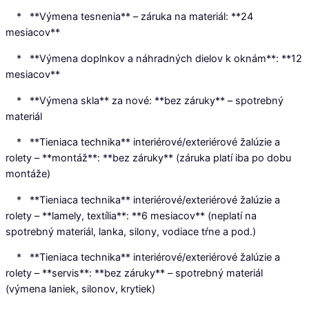
* **Výmena tesnenia** – záruka na materiál: **24
mesiacov**
* **Výmena doplnkov a náhradných dielov k oknám**: **12
mesiacov**
* **Výmena skla** za nové: **bez záruky** – spotrebný
materiál
* **Tieniaca technika** interiérové/exteriérové žalúzie a
rolety – **montáž**: **bez záruky** (záruka platí iba po dobu
montáže)
* **Tieniaca technika** interiérové/exteriérové žalúzie a
rolety – **lamely, textília**: **6 mesiacov** (neplatí na
spotrebný materiál, lanka, silony, vodiace tŕne a pod.)
* **Tieniaca technika** interiérové/exteriérové žalúzie a
rolety – **servis**: **bez záruky** – spotrebný materiál
(výmena laniek, silonov, krytiek)