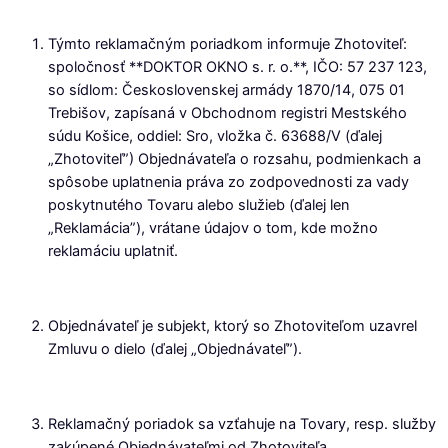
Týmto reklamačným poriadkom informuje Zhotoviteľ:
spoločnosť **DOKTOR OKNO s. r. o.**, IČO: 57 237 123,
so sídlom: Československej armády 1870/14, 075 01
Trebišov, zapísaná v Obchodnom registri Mestského
súdu Košice, oddiel: Sro, vložka č. 63688/V (ďalej
„Zhotoviteľ”) Objednávateľa o rozsahu, podmienkach a
spôsobe uplatnenia práva zo zodpovednosti za vady
poskytnutého Tovaru alebo služieb (ďalej len
„Reklamácia”), vrátane údajov o tom, kde možno
reklamáciu uplatniť.
Objednávateľ je subjekt, ktorý so Zhotoviteľom uzavrel
Zmluvu o dielo (ďalej „Objednávateľ”).
Reklamačný poriadok sa vzťahuje na Tovary, resp. služby
zakúpené Objednávateľmi od Zhotoviteľa.