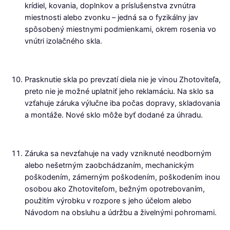
krídiel, kovania, doplnkov a príslušenstva zvnútra
miestnosti alebo zvonku – jedná sa o fyzikálny jav
spôsobený miestnymi podmienkami, okrem rosenia vo
vnútri izolačného skla.
Prasknutie skla po prevzatí diela nie je vinou Zhotoviteľa,
preto nie je možné uplatniť jeho reklamáciu. Na sklo sa
vzťahuje záruka výlučne iba počas dopravy, skladovania
a montáže. Nové sklo môže byť dodané za úhradu.
Záruka sa nevzťahuje na vady vzniknuté neodborným
alebo nešetrným zaobchádzaním, mechanickým
poškodením, zámerným poškodením, poškodením inou
osobou ako Zhotoviteľom, bežným opotrebovaním,
použitím výrobku v rozpore s jeho účelom alebo
Návodom na obsluhu a údržbu a živelnými pohromami.