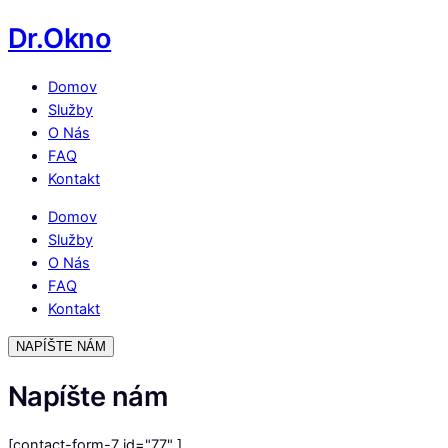
Dr.Okno
Domov
Služby
O Nás
FAQ
Kontakt
Domov
Služby
O Nás
FAQ
Kontakt
NAPÍŠTE NÁM
Napíšte nám
[contact-form-7 id="77" ]