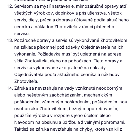
Servisom sa myslí nastavenie, mimozáručné opravy atď.
všetkých výrobkov, doplnkov a príslušenstva, všetok
servis, diely, práca a doprava účtované podľa aktuálneho
cenníka a nákladov Zhotoviteľa v rámci plateného
servisu.
Pozáručné opravy a servis sú vykonávané Zhotoviteľom
na základe písomnej požiadavky Objednávateľa na ich
vykonanie. Požiadavka musí byť uplatnená na adrese
sídla Zhotoviteľa, alebo na pobočkách. Tieto opravy a
servis sú vykonávané ako platené na náklady
Objednávateľa podľa aktuálneho cenníka a nákladov
Zhotoviteľa.
Záruka sa nevzťahuje na vady vzniknuté neodborným
alebo nešetrným zaobchádzaním, mechanickým
poškodením, zámerným poškodením, poškodením inou
osobou ako Zhotoviteľom, bežným opotrebovaním,
použitím výrobku v rozpore s jeho účelom alebo
Návodom na obsluhu a údržbu a živelnými pohromami.
Taktiež sa záruka nevzťahuje na chyby, ktoré vznikli z