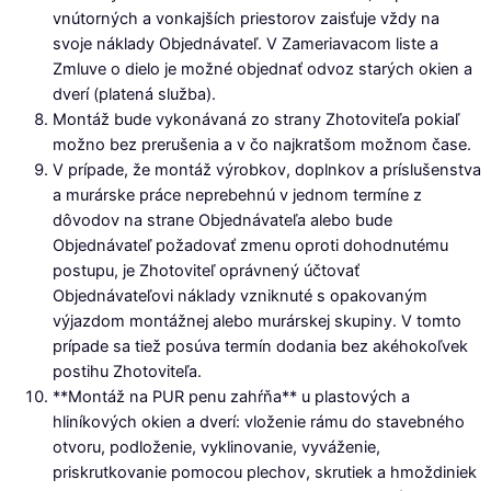
vnútorných a vonkajších priestorov zaisťuje vždy na
svoje náklady Objednávateľ. V Zameriavacom liste a
Zmluve o dielo je možné objednať odvoz starých okien a
dverí (platená služba).
Montáž bude vykonávaná zo strany Zhotoviteľa pokiaľ
možno bez prerušenia a v čo najkratšom možnom čase.
V prípade, že montáž výrobkov, doplnkov a príslušenstva
a murárske práce neprebehnú v jednom termíne z
dôvodov na strane Objednávateľa alebo bude
Objednávateľ požadovať zmenu oproti dohodnutému
postupu, je Zhotoviteľ oprávnený účtovať
Objednávateľovi náklady vzniknuté s opakovaným
výjazdom montážnej alebo murárskej skupiny. V tomto
prípade sa tiež posúva termín dodania bez akéhokoľvek
postihu Zhotoviteľa.
**Montáž na PUR penu zahŕňa** u plastových a
hliníkových okien a dverí: vloženie rámu do stavebného
otvoru, podloženie, vyklinovanie, vyváženie,
priskrutkovanie pomocou plechov, skrutiek a hmoždiniek