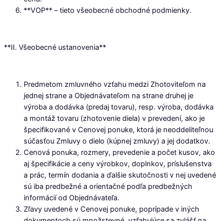
**VOP** – tieto všeobecné obchodné podmienky.
**II. Všeobecné ustanovenia**
Predmetom zmluvného vzťahu medzi Zhotoviteľom na
jednej strane a Objednávateľom na strane druhej je
výroba a dodávka (predaj tovaru), resp. výroba, dodávka
a montáž tovaru (zhotovenie diela) v prevedení, ako je
špecifikované v Cenovej ponuke, ktorá je neoddeliteľnou
súčasťou Zmluvy o dielo (kúpnej zmluvy) a jej dodatkov.
Cenová ponuka, rozmery, prevedenie a počet kusov, ako
aj špecifikácie a ceny výrobkov, doplnkov, príslušenstva
a prác, termín dodania a ďalšie skutočnosti v nej uvedené
sú iba predbežné a orientačné podľa predbežných
informácií od Objednávateľa.
Zľavy uvedené v Cenovej ponuke, poprípade v iných
dokumentoch sú množstevné, vzťahujúce sa zvlášť na