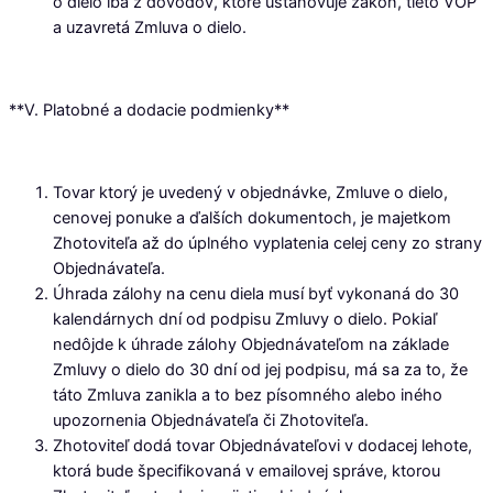
o dielo iba z dôvodov, ktoré ustanovuje zákon, tieto VOP
a uzavretá Zmluva o dielo.
**V. Platobné a dodacie podmienky**
Tovar ktorý je uvedený v objednávke, Zmluve o dielo,
cenovej ponuke a ďalších dokumentoch, je majetkom
Zhotoviteľa až do úplného vyplatenia celej ceny zo strany
Objednávateľa.
Úhrada zálohy na cenu diela musí byť vykonaná do 30
kalendárnych dní od podpisu Zmluvy o dielo. Pokiaľ
nedôjde k úhrade zálohy Objednávateľom na základe
Zmluvy o dielo do 30 dní od jej podpisu, má sa za to, že
táto Zmluva zanikla a to bez písomného alebo iného
upozornenia Objednávateľa či Zhotoviteľa.
Zhotoviteľ dodá tovar Objednávateľovi v dodacej lehote,
ktorá bude špecifikovaná v emailovej správe, ktorou