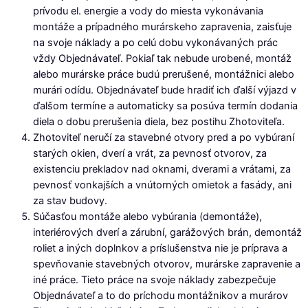
prívodu el. energie a vody do miesta vykonávania
montáže a prípadného murárskeho zapravenia, zaisťuje
na svoje náklady a po celú dobu vykonávaných prác
vždy Objednávateľ. Pokiaľ tak nebude urobené, montáž
alebo murárske práce budú prerušené, montážnici alebo
murári odídu. Objednávateľ bude hradiť ich ďalší výjazd v
ďalšom termíne a automaticky sa posúva termín dodania
diela o dobu prerušenia diela, bez postihu Zhotoviteľa.
Zhotoviteľ neručí za stavebné otvory pred a po vybúraní
starých okien, dverí a vrát, za pevnosť otvorov, za
existenciu prekladov nad oknami, dverami a vrátami, za
pevnosť vonkajších a vnútorných omietok a fasády, ani
za stav budovy.
Súčasťou montáže alebo vybúrania (demontáže),
interiérových dverí a zárubní, garážových brán, demontáž
roliet a iných doplnkov a príslušenstva nie je príprava a
spevňovanie stavebných otvorov, murárske zapravenie a
iné práce. Tieto práce na svoje náklady zabezpečuje
Objednávateľ a to do príchodu montážnikov a murárov