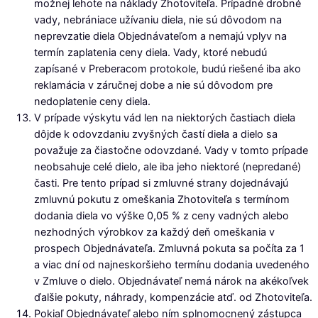
možnej lehote na náklady Zhotoviteľa. Prípadné drobné
vady, nebrániace užívaniu diela, nie sú dôvodom na
neprevzatie diela Objednávateľom a nemajú vplyv na
termín zaplatenia ceny diela. Vady, ktoré nebudú
zapísané v Preberacom protokole, budú riešené iba ako
reklamácia v záručnej dobe a nie sú dôvodom pre
nedoplatenie ceny diela.
V prípade výskytu vád len na niektorých častiach diela
dôjde k odovzdaniu zvyšných častí diela a dielo sa
považuje za čiastočne odovzdané. Vady v tomto prípade
neobsahuje celé dielo, ale iba jeho niektoré (nepredané)
časti. Pre tento prípad si zmluvné strany dojednávajú
zmluvnú pokutu z omeškania Zhotoviteľa s termínom
dodania diela vo výške 0,05 % z ceny vadných alebo
nezhodných výrobkov za každý deň omeškania v
prospech Objednávateľa. Zmluvná pokuta sa počíta za 1
a viac dní od najneskoršieho termínu dodania uvedeného
v Zmluve o dielo. Objednávateľ nemá nárok na akékoľvek
ďalšie pokuty, náhrady, kompenzácie atď. od Zhotoviteľa.
Pokiaľ Objednávateľ alebo ním splnomocnený zástupca