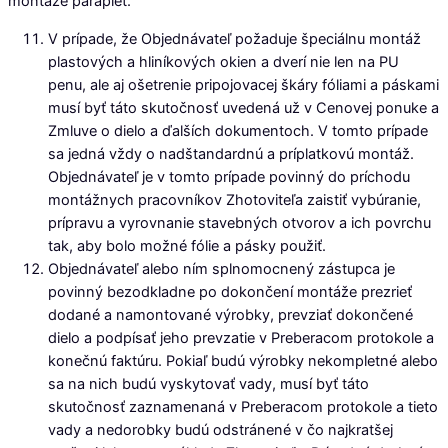
montáže parapiet.
V prípade, že Objednávateľ požaduje špeciálnu montáž
plastových a hliníkových okien a dverí nie len na PU
penu, ale aj ošetrenie pripojovacej škáry fóliami a páskami
musí byť táto skutočnosť uvedená už v Cenovej ponuke a
Zmluve o dielo a ďalších dokumentoch. V tomto prípade
sa jedná vždy o nadštandardnú a príplatkovú montáž.
Objednávateľ je v tomto prípade povinný do príchodu
montážnych pracovníkov Zhotoviteľa zaistiť vybúranie,
prípravu a vyrovnanie stavebných otvorov a ich povrchu
tak, aby bolo možné fólie a pásky použiť.
Objednávateľ alebo ním splnomocnený zástupca je
povinný bezodkladne po dokončení montáže prezrieť
dodané a namontované výrobky, prevziať dokončené
dielo a podpísať jeho prevzatie v Preberacom protokole a
konečnú faktúru. Pokiaľ budú výrobky nekompletné alebo
sa na nich budú vyskytovať vady, musí byť táto
skutočnosť zaznamenaná v Preberacom protokole a tieto
vady a nedorobky budú odstránené v čo najkratšej