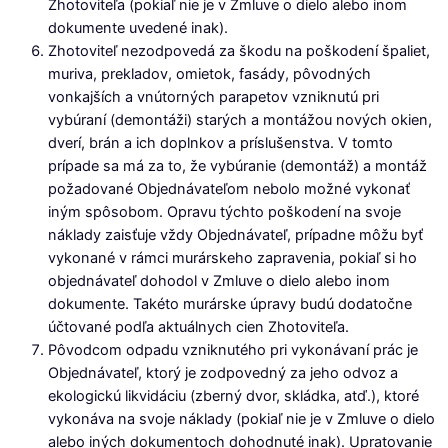
Zhotoviteľa (pokiaľ nie je v Zmluve o dielo alebo inom
dokumente uvedené inak).
Zhotoviteľ nezodpovedá za škodu na poškodení špaliet,
muriva, prekladov, omietok, fasády, pôvodných
vonkajších a vnútorných parapetov vzniknutú pri
vybúraní (demontáži) starých a montážou nových okien,
dverí, brán a ich doplnkov a príslušenstva. V tomto
prípade sa má za to, že vybúranie (demontáž) a montáž
požadované Objednávateľom nebolo možné vykonať
iným spôsobom. Opravu týchto poškodení na svoje
náklady zaisťuje vždy Objednávateľ, prípadne môžu byť
vykonané v rámci murárskeho zapravenia, pokiaľ si ho
objednávateľ dohodol v Zmluve o dielo alebo inom
dokumente. Takéto murárske úpravy budú dodatočne
účtované podľa aktuálnych cien Zhotoviteľa.
Pôvodcom odpadu vzniknutého pri vykonávaní prác je
Objednávateľ, ktorý je zodpovedný za jeho odvoz a
ekologickú likvidáciu (zberný dvor, skládka, atď.), ktoré
vykonáva na svoje náklady (pokiaľ nie je v Zmluve o dielo
alebo iných dokumentoch dohodnuté inak). Upratovanie