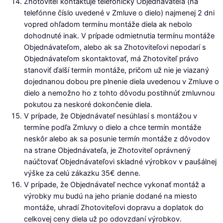
Zhotoviteľ kontaktuje telefonicky Objednávateľa (na
telefónne číslo uvedené v Zmluve o dielo) najmenej 2 dni
vopred ohľadom termínu montáže diela ak nebolo
dohodnuté inak. V prípade odmietnutia termínu montáže
Objednávateľom, alebo ak sa Zhotoviteľovi nepodarí s
Objednávateľom skontaktovať, má Zhotoviteľ právo
stanoviť ďalší termín montáže, pričom už nie je viazaný
dojednanou dobou pre plnenie diela uvedenou v Zmluve o
dielo a nemožno ho z tohto dôvodu postihnúť zmluvnou
pokutou za neskoré dokončenie diela.
V prípade, že Objednávateľ nesúhlasí s montážou v
termíne podľa Zmluvy o dielo a chce termín montáže
neskôr alebo ak sa posunie termín montáže z dôvodov
na strane Objednávateľa, je Zhotoviteľ oprávnený
naúčtovať Objednávateľovi skladné výrobkov v paušálnej
výške za celú zákazku 35€ denne.
V prípade, že Objednávateľ nechce vykonať montáž a
výrobky mu budú na jeho prianie dodané na miesto
montáže, uhradí Zhotoviteľovi dopravu a doplatok do
celkovej ceny diela už po odovzdaní výrobkov.