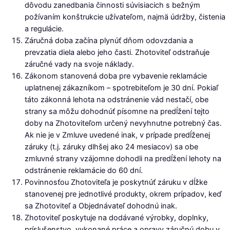
dôvodu zanedbania činnosti súvisiacich s bežným
požívaním konštrukcie užívateľom, najmä údržby, čistenia
a regulácie.
Záručná doba začína plynúť dňom odovzdania a
prevzatia diela alebo jeho časti. Zhotoviteľ odstraňuje
záručné vady na svoje náklady.
Zákonom stanovená doba pre vybavenie reklamácie
uplatnenej zákazníkom – spotrebiteľom je 30 dní. Pokiaľ
táto zákonná lehota na odstránenie vád nestačí, obe
strany sa môžu dohodnúť písomne na predĺžení tejto
doby na Zhotoviteľom určený nevyhnutne potrebný čas.
Ak nie je v Zmluve uvedené inak, v prípade predĺženej
záruky (t.j. záruky dlhšej ako 24 mesiacov) sa obe
zmluvné strany vzájomne dohodli na predĺžení lehoty na
odstránenie reklamácie do 60 dní.
Povinnosťou Zhotoviteľa je poskytnúť záruku v dĺžke
stanovenej pre jednotlivé produkty, okrem prípadov, keď
sa Zhotoviteľ a Objednávateľ dohodnú inak.
Zhotoviteľ poskytuje na dodávané výrobky, doplnky,
príslušenstvo, vykonané práce a opravy záručnú dobu v