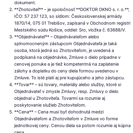
dokument.
**Zhotoviteľ** – je spoločnosť **DOKTOR OKNO s. r. o.**,
IČO: 57 237 123, so sídlom: Československej armády
1870/14, 075 01 Trebišov, zapísaná v Obchodnom registri
Mestského súdu Košice, oddiel: Sro, vložka č. 63688/V.
**Objednávateľ** – Objednávateľom alebo
splnomocneným zástupcom Objednávateľa je taká
osoba, ktorá jedná so Zhotoviteľom, je uvedená a
podpísaná na objednávke, Zmluve o dielo prípadne v
cenovej ponuke a je tiež kompetentná na zaplatenie
zálohy a doplatku do ceny diela formou uvedenou v
Zmluve. To isté platí aj pre kupujúceho a jeho zástupcu.
**Tovar** – sú tovary, materiály alebo služby, ktoré si
Objednávateľ v zmysle Zmluvy, resp. Zmluvy o dielo
objednal u Zhotoviteľa. Tovarmi sa rozumie aj
poskytovanie služieb Zhotoviteľom.
**Cena** – Cena musí byť dohodnutá medzi
Objednávateľom a Zhotoviteľom v Zmluve vo forme
jednotkovej ceny. Cenou diela sa potom rozumie aj kúpna
cena.