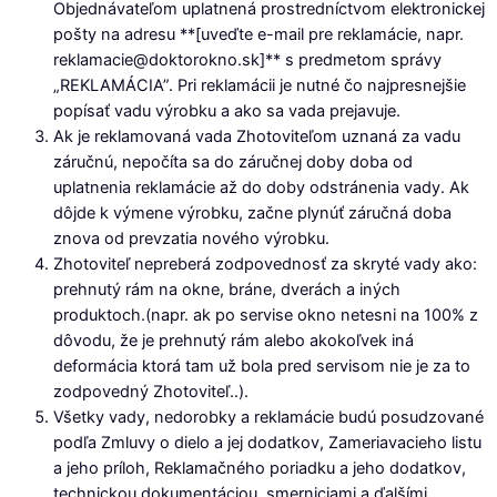
Objednávateľom uplatnená prostredníctvom elektronickej
pošty na adresu **[uveďte e-mail pre reklamácie, napr.
reklamacie@doktorokno.sk]** s predmetom správy
„REKLAMÁCIA”. Pri reklamácii je nutné čo najpresnejšie
popísať vadu výrobku a ako sa vada prejavuje.
Ak je reklamovaná vada Zhotoviteľom uznaná za vadu
záručnú, nepočíta sa do záručnej doby doba od
uplatnenia reklamácie až do doby odstránenia vady. Ak
dôjde k výmene výrobku, začne plynúť záručná doba
znova od prevzatia nového výrobku.
Zhotoviteľ nepreberá zodpovednosť za skryté vady ako:
prehnutý rám na okne, bráne, dverách a iných
produktoch.(napr. ak po servise okno netesni na 100% z
dôvodu, že je prehnutý rám alebo akokoľvek iná
deformácia ktorá tam už bola pred servisom nie je za to
zodpovedný Zhotoviteľ..).
Všetky vady, nedorobky a reklamácie budú posudzované
podľa Zmluvy o dielo a jej dodatkov, Zameriavacieho listu
a jeho príloh, Reklamačného poriadku a jeho dodatkov,
technickou dokumentáciou, smerniciami a ďalšími