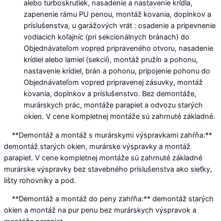
alebo turboskrutiek, nasadenie a nastavenie krídla,
zapenenie rámu PU penou, montáž kovania, doplnkov a
príslušenstva, u garážových vrát : osadenie a pripevnenie
vodiacich koľajníc (pri sekcionálnych bránach) do
Objednávateľom vopred pripraveného otvoru, nasadenie
krídiel alebo lamiel (sekcií), montáž pružín a pohonu,
nastavenie krídiel, brán a pohonu, pripojenie pohonu do
Objednávateľom vopred pripravenej zásuvky, montáž
kovania, doplnkov a príslušenstvo. Bez demontáže,
murárskych prác, montáže parapiet a odvozu starých
okien. V cene kompletnej montáže sú zahrnuté základné.
**Demontáž a montáž s murárskymi výspravkami zahŕňa:**
demontáž starých okien, murárske výspravky a montáž
parapiet. V cene kompletnej montáže sú zahrnuté základné
murárske výspravky bez stavebného príslušenstva ako sieťky,
lišty rohovníky a pod.
**Demontáž a montáž do peny zahŕňa:** demontáž starých
okien a montáž na pur penu bez murárskych výspravok a