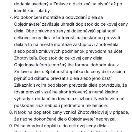
dodania uvedený v Zmluve o dielo začína plynúť až po
identifikácii platby.
Po dokončení montáže a odovzdaní diela sa
Objednávateľ zaväzuje uhradiť doplatok do celkovej ceny
diela. Obe zmluvné strany si dojednávajú splatnosť
celkovej ceny diela v hotovosti najneskôr po prevzatí
diela a to na mieste montáže zástupcovi Zhotoviteľa
alebo podľa zmluvných podmienok prevodom na účet
Zhotoviteľa. Doplatok do celkovej ceny diela
Objednávateľom je možný iba formou dohodnutou v
Zmluve o dielo. Splatnosť doplatku do ceny diela začína
plynúť od dátumu prevzatia diela alebo jeho častí.
Zákazník svojim podpisom prevzatia diela potvrdzuje, že
tovar prevzal vizuálne skontrolovaný a nemá žiadne
výhrady k dodanému tovaru a službám. Neskôr zistené
poškodenia už nebudú predmetom reklamácie.
Nárok na doplatok ceny vzniká Zhotoviteľovi aj v prípade,
že riadne dokončené dielo Objednávateľ neprevzal.
Pri neuhradení doplatku do celkovej ceny diela