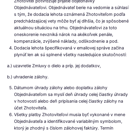
Zhotoviteľ potvrdzuje prijatie objednávky
Objednávateľovi. Objednávateľ berie na vedomie a súhlasí
s tým, že dodacia lehota oznámená Zhotoviteľom podľa
predchádzajúcej vety môže byť aj dlhšia, čo je spôsobené
aktuálnou situáciou na trhu. Objednávateľovi za toto
oneskorenie nevzniká nárok na akékoľvek penále,
kompenzácie, zvýšené náklady, odškodnenie a pod.
Dodacia lehota špecifikovaná v emailovej správe začína
plynúť len ak sú splnené všetky nasledujúce skutočností:
a.) uzavretie Zmluvy o dielo a príp. jej dodatkov,
b.) uhradenie zálohy.
Dátumom úhrady zálohy alebo doplatku zálohy
Objednávateľom sa myslí deň úhrady celej čiastky úhrady
v hotovosti alebo deň pripísania celej čiastky zálohy na
účet Zhotoviteľa.
Všetky platby Zhotoviteľovi musia byť vykonané v mene
Objednávateľa a identifikované variabilným symbolom,
ktorý je zhodný s číslom zálohovej faktúry. Termín