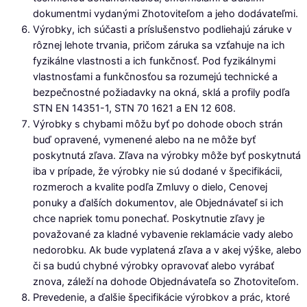
dokumentmi vydanými Zhotoviteľom a jeho dodávateľmi.
Výrobky, ich súčasti a príslušenstvo podliehajú záruke v
rôznej lehote trvania, pričom záruka sa vzťahuje na ich
fyzikálne vlastnosti a ich funkčnosť. Pod fyzikálnymi
vlastnosťami a funkčnosťou sa rozumejú technické a
bezpečnostné požiadavky na okná, sklá a profily podľa
STN EN 14351-1, STN 70 1621 a EN 12 608.
Výrobky s chybami môžu byť po dohode oboch strán
buď opravené, vymenené alebo na ne môže byť
poskytnutá zľava. Zľava na výrobky môže byť poskytnutá
iba v prípade, že výrobky nie sú dodané v špecifikácii,
rozmeroch a kvalite podľa Zmluvy o dielo, Cenovej
ponuky a ďalších dokumentov, ale Objednávateľ si ich
chce napriek tomu ponechať. Poskytnutie zľavy je
považované za kladné vybavenie reklamácie vady alebo
nedorobku. Ak bude vyplatená zľava a v akej výške, alebo
či sa budú chybné výrobky opravovať alebo vyrábať
znova, záleží na dohode Objednávateľa so Zhotoviteľom.
Prevedenie, a ďalšie špecifikácie výrobkov a prác, ktoré