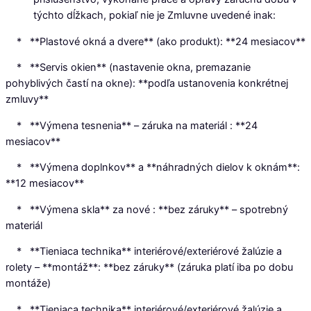
týchto dĺžkach, pokiaľ nie je Zmluvne uvedené inak:
* **Plastové okná a dvere** (ako produkt): **24 mesiacov**
* **Servis okien** (nastavenie okna, premazanie
pohyblivých častí na okne): **podľa ustanovenia konkrétnej
zmluvy**
* **Výmena tesnenia** – záruka na materiál : **24
mesiacov**
* **Výmena doplnkov** a **náhradných dielov k oknám**:
**12 mesiacov**
* **Výmena skla** za nové : **bez záruky** – spotrebný
materiál
* **Tieniaca technika** interiérové/exteriérové žalúzie a
rolety – **montáž**: **bez záruky** (záruka platí iba po dobu
montáže)
* **Tieniaca technika** interiérové/exteriérové žalúzie a