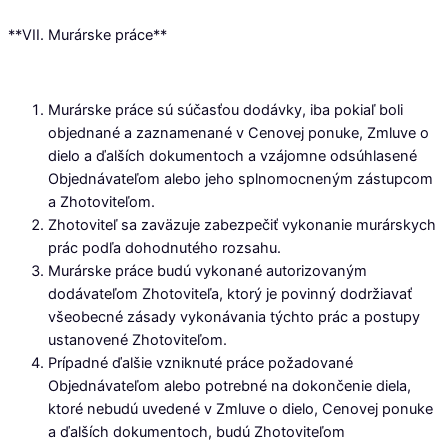
**VII. Murárske práce**
Murárske práce sú súčasťou dodávky, iba pokiaľ boli
objednané a zaznamenané v Cenovej ponuke, Zmluve o
dielo a ďalších dokumentoch a vzájomne odsúhlasené
Objednávateľom alebo jeho splnomocneným zástupcom
a Zhotoviteľom.
Zhotoviteľ sa zaväzuje zabezpečiť vykonanie murárskych
prác podľa dohodnutého rozsahu.
Murárske práce budú vykonané autorizovaným
dodávateľom Zhotoviteľa, ktorý je povinný dodržiavať
všeobecné zásady vykonávania týchto prác a postupy
ustanovené Zhotoviteľom.
Prípadné ďalšie vzniknuté práce požadované
Objednávateľom alebo potrebné na dokončenie diela,
ktoré nebudú uvedené v Zmluve o dielo, Cenovej ponuke
a ďalších dokumentoch, budú Zhotoviteľom