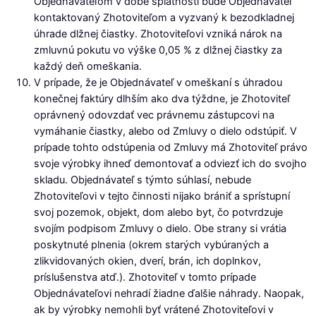
Objednávateľom v dobe splatnosti bude Objednávateľ
kontaktovaný Zhotoviteľom a vyzvaný k bezodkladnej
úhrade dlžnej čiastky. Zhotoviteľovi vzniká nárok na
zmluvnú pokutu vo výške 0,05 % z dlžnej čiastky za
každý deň omeškania.
V prípade, že je Objednávateľ v omeškaní s úhradou
konečnej faktúry dlhším ako dva týždne, je Zhotoviteľ
oprávnený odovzdať vec právnemu zástupcovi na
vymáhanie čiastky, alebo od Zmluvy o dielo odstúpiť. V
prípade tohto odstúpenia od Zmluvy má Zhotoviteľ právo
svoje výrobky ihneď demontovať a odviezť ich do svojho
skladu. Objednávateľ s týmto súhlasí, nebude
Zhotoviteľovi v tejto činnosti nijako brániť a sprístupní
svoj pozemok, objekt, dom alebo byt, čo potvrdzuje
svojím podpisom Zmluvy o dielo. Obe strany si vrátia
poskytnuté plnenia (okrem starých vybúraných a
zlikvidovaných okien, dverí, brán, ich doplnkov,
príslušenstva atď.). Zhotoviteľ v tomto prípade
Objednávateľovi nehradí žiadne ďalšie náhrady. Naopak,
ak by výrobky nemohli byť vrátené Zhotoviteľovi v