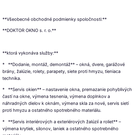
**Všeobecné obchodné podmienky spoločnosti:**
**DOKTOR OKNO s. r. o.**
**ktorá vykonáva služby:**
* **Dodanie, montáž, demontáž** – okná, dvere, garážové
brány, žalúzie, rolety, parapety, siete proti hmyzu, tieniaca
technika.
* **Servis okien** – nastavenie okna, premazanie pohyblivých
častí na okne, výmena tesnenia, výmena doplnkov a
náhradných dielov k oknám, výmena skla za nové, servis sietí
proti hmyzu a ostatného spotrebného materiálu.
* **Servis interiérových a exteriérových žalúzií a roliet** –
výmena krytiek, silonov, laniek a ostatného spotrebného