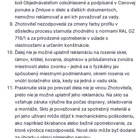
boli Objednávateľom odsúhlasené a podpísané v Cenovej
ponuke a Zmluve o dielo a ďalších dokumentoch,
nemožno reklamovať a ani ich považovať za vady.
Zhotoviteľ nezodpovedá za zmeny farby profilu v
dôsledku procesu starnutia zhodného s normami RAL GZ
716/1 a za prirodzené opotrebenie v súlade s
vlastnosťami a určením konštrukcie.
Ďalej nie je možné uplatniť reklamáciu na rosenie skiel,
rámov, krídiel, kovania, doplnkov a príslušenstva zvnútra
miestnosti alebo zvonku – jedná sa o fyzikálny jav
spôsobený miestnymi podmienkami, okrem rosenia vo
vnútri izolačného skla, kedy sa jedná o vadu skla.
Prasknutie skla po prevzatí diela nie je vinou Zhotoviteľa,
preto nie je možné uplatniť jeho reklamáciu. Na sklo sa
vzťahuje záruka výlučne iba počas dopravy, skladovania
a montáže. Sklo je považované za spotrebný materiál a
pri jeho užívaní môže dôjsť k mechanickému poškodeniu,
ako napríklad škrabance alebo bežné opotrebovanie, za
ktoré výrobca nezodpovedá. Nové sklo môže byť dodané
za úhradu v rámci plateného servisu.