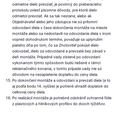
odmietne dielo prevziať, je povinný do preberacieho
protokolu uviesť písomne dôvody, pre ktoré dielo
odmietol prevziať. Ak sa tak nestane, alebo ak
Objednávateľ alebo jeho zástupca nie sú prítomní
odovzdaní diela v čase dokončenia montáže na mieste
montáže alebo sa nedostavili na odovzdanie diela v inom
vopred dohodnutom termíne, považuje sa uplynutím
piateho dňa po tom, čo sa Zhotoviteľ pokúsil dielo
odovzdať, dielo za odovzdané a prevzaté bez závad v
deň montáže. Prípadné vady zistené po odovzdaní
vykonanom týmto spôsobom budú riešené v rámci
reklamačného konania, v tomto prípade vady nie sú
dôvodom na nezaplatenie doplatku do ceny diela.
Po dokončení montáže a odovzdaní a prevzatí diela (a to
aj podľa bodu 14. vyššie) je potrené uhradiť doplatok do
celkovej ceny diela.
Po realizácií montáže je potrebné odstrániť ochranné fólie
z plastových a hliníkových profilov do dvoch týždňov.