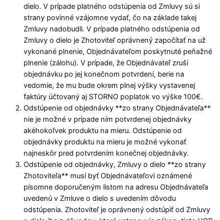
dielo. V prípade platného odstúpenia od Zmluvy sú si
strany povinné vzájomne vydať, čo na základe takej
Zmluvy nadobudli. V prípade platného odstúpenia od
Zmluvy o dielo je Zhotoviteľ oprávnený započítať na už
vykonané plnenie, Objednávateľom poskytnuté peňažné
plnenie (zálohu). V prípade, že Objednávateľ zruší
objednávku po jej konečnom potvrdení, berie na
vedomie, že mu bude okrem plnej výšky vystavenej
faktúry účtovaný aj STORNO poplatok vo výške 100€.
Odstúpenie od objednávky **zo strany Objednávateľa**
nie je možné v prípade ním potvrdenej objednávky
akéhokoľvek produktu na mieru. Odstúpenie od
objednávky produktu na mieru je možné vykonať
najneskôr pred potvrdením konečnej objednávky.
Odstúpenie od objednávky, Zmluvy o dielo **zo strany
Zhotoviteľa** musí byť Objednávateľovi oznámené
písomne doporučeným listom na adresu Objednávateľa
uvedenú v Zmluve o dielo s uvedením dôvodu
odstúpenia. Zhotoviteľ je oprávnený odstúpiť od Zmluvy