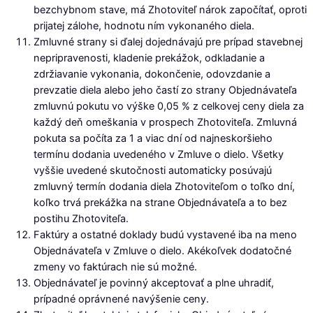
bezchybnom stave, má Zhotoviteľ nárok započítať, oproti
prijatej zálohe, hodnotu ním vykonaného diela.
Zmluvné strany si ďalej dojednávajú pre prípad stavebnej
nepripravenosti, kladenie prekážok, odkladanie a
zdržiavanie vykonania, dokončenie, odovzdanie a
prevzatie diela alebo jeho častí zo strany Objednávateľa
zmluvnú pokutu vo výške 0,05 % z celkovej ceny diela za
každý deň omeškania v prospech Zhotoviteľa. Zmluvná
pokuta sa počíta za 1 a viac dní od najneskoršieho
termínu dodania uvedeného v Zmluve o dielo. Všetky
vyššie uvedené skutočnosti automaticky posúvajú
zmluvný termín dodania diela Zhotoviteľom o toľko dní,
koľko trvá prekážka na strane Objednávateľa a to bez
postihu Zhotoviteľa.
Faktúry a ostatné doklady budú vystavené iba na meno
Objednávateľa v Zmluve o dielo. Akékoľvek dodatočné
zmeny vo faktúrach nie sú možné.
Objednávateľ je povinný akceptovať a plne uhradiť,
prípadné oprávnené navýšenie ceny.