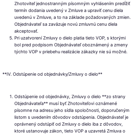
Zhotoviteľ jednostranným písomným vyhlásením predĺžiť
termín dodania uvedený v Zmluve a upraviť cenu diela
uvedenú v Zmluve, a to na základe požadovaných zmien.
Objednávateľ sa zaväzuje novú zmluvnú cenu diela
akceptovať.
Pri uzatvorení Zmluvy o dielo platia tieto VOP, s ktorými
bol pred podpisom Objednávateľ oboznámený a zmeny
týchto VOP v priebehu realizácie zákazky nie sú možné.
**IV. Odstúpenie od objednávky/Zmluvy o dielo**
Odstúpenie od objednávky, Zmluvy o dielo **zo strany
Objednávateľa** musí byť Zhotoviteľovi oznámené
písomne na adresu jeho sídla spoločnosti, doporučeným
listom s uvedením dôvodov odstúpenia. Objednávateľ je
oprávnený odstúpiť od Zmluvy o dielo iba z dôvodov,
ktoré ustanovuje zákon, tieto VOP a uzavretá Zmluva o